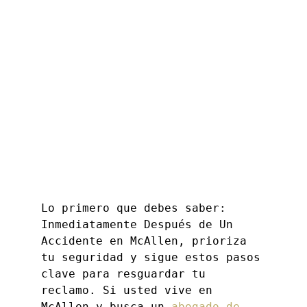
¿Qué hacer después de
un accidente en en
McAllen TX: Guía 2026
Lo primero que debes saber: 
Inmediatamente Después de Un 
Accidente en McAllen, prioriza 
tu seguridad y sigue estos pasos 
clave para resguardar tu 
reclamo. Si usted vive en 
McAllen y busca un 
abogado de 