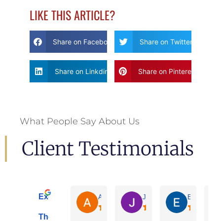
LIKE THIS ARTICLE?
Share on Facebook
Share on Twitter
Share on Linkdin
Share on Pinterest
What People Say About Us
Client Testimonials
Excellent
Adrian De La Torre
Joe De Anda
Eloisa Mart
The Lopez Law