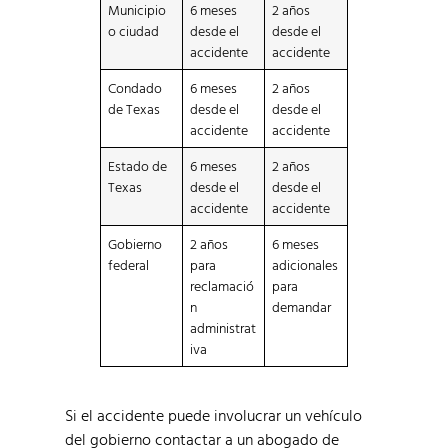
Municipio
6 meses
2 años
o ciudad
desde el
desde el
accidente
accidente
Condado
6 meses
2 años
de Texas
desde el
desde el
accidente
accidente
Estado de
6 meses
2 años
Texas
desde el
desde el
accidente
accidente
Gobierno
2 años
6 meses
federal
para
adicionales
reclamació
para
n
demandar
administrat
iva
Si el accidente puede involucrar un vehículo
del gobierno contactar a un abogado de