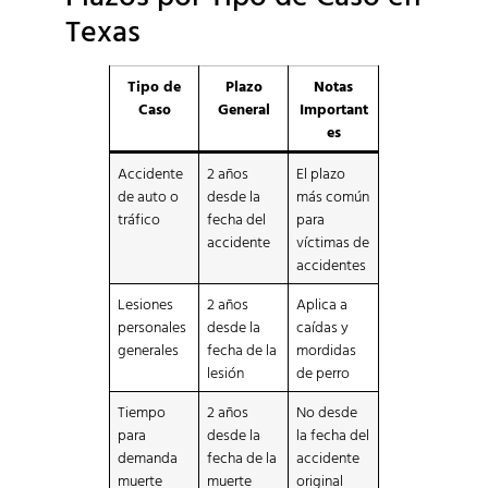
Texas
Tipo de
Plazo
Notas
Caso
General
Important
es
Accidente
2 años
El plazo
de auto o
desde la
más común
tráfico
fecha del
para
accidente
víctimas de
accidentes
Lesiones
2 años
Aplica a
personales
desde la
caídas y
generales
fecha de la
mordidas
lesión
de perro
Tiempo
2 años
No desde
para
desde la
la fecha del
demanda
fecha de la
accidente
muerte
muerte
original