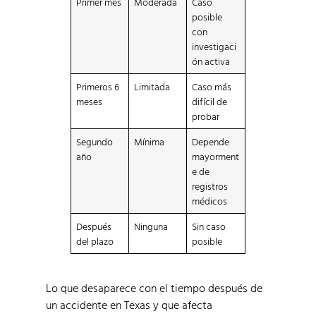
Primer mes
Moderada
Caso
posible
con
investigaci
ón activa
Primeros 6
Limitada
Caso más
meses
difícil de
probar
Segundo
Mínima
Depende
año
mayorment
e de
registros
médicos
Después
Ninguna
Sin caso
del plazo
posible
Lo que desaparece con el tiempo después de
un accidente en Texas y que afecta