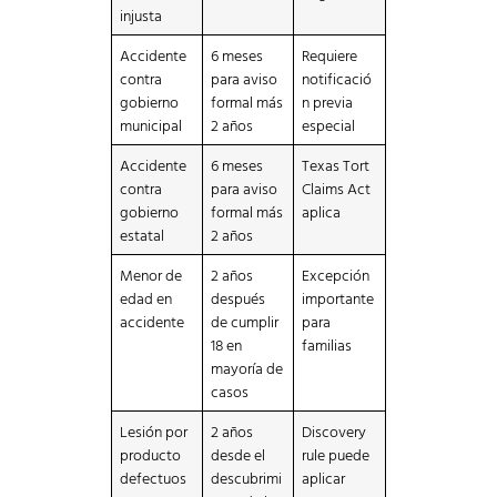
injusta
Accidente
6 meses
Requiere
contra
para aviso
notificació
gobierno
formal más
n previa
municipal
2 años
especial
Accidente
6 meses
Texas Tort
contra
para aviso
Claims Act
gobierno
formal más
aplica
estatal
2 años
Menor de
2 años
Excepción
edad en
después
importante
accidente
de cumplir
para
18 en
familias
mayoría de
casos
Lesión por
2 años
Discovery
producto
desde el
rule puede
defectuos
descubrimi
aplicar