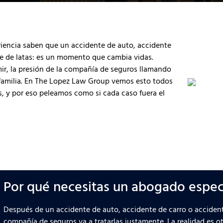
iencia saben que un accidente de auto, accidente
ue de latas: es un momento que cambia vidas.
ir, la presión de la compañía de seguros llamando
 familia. En The Lopez Law Group vemos esto todos
s, y por eso peleamos como si cada caso fuera el
Por qué necesitas un abogado espec
Después de un accidente de auto, accidente de carro o accident
compañía de seguros va a tratarlas justamente. La realidad es 