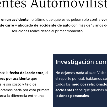
ntes Automovilís
 en un accidente
, lo último que quieres es pelear solo contra
co
de carro
y
abogado de accidente de auto
con más de 15 años 
soluciones reales desde el primer momento.
Investigación com
só: la
fecha del accidente
, el
No dejamos nada al azar. Visit
nes por accidente
que
el reporte policial, hablamos 
lle sin costo y te dice
todos los
médicos relacionado
obramos nada por esta primera
accidentes
sabe qué pruebas 
rca la diferencia entre una
lesiones personales
.