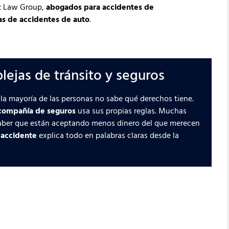
ez Law Group,
abogados para accidentes de
as de accidentes de auto
.
lejas de tránsito y seguros
la mayoría de las personas no sabe qué derechos tiene.
compañía de seguros
usa sus propias reglas. Muchas
saber que están aceptando menos dinero del que merecen
accidente
explica todo en palabras claras desde la