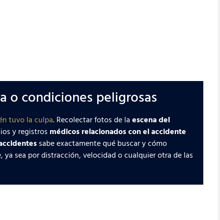
ia o condiciones peligrosas
én tuvo la culpa
. Recolectar fotos de la
escena del
ios y registros
médicos relacionados con el accidente
accidentes
sabe exactamente qué buscar y cómo
 ya sea por distracción, velocidad o cualquier otra de las