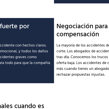
fuerte por
Negociación para
compensación
ccidente con hechos claros.
La mayoría de los accidentes de
 emocional, y todos los daños
corte. Los abogados de accide
accidentes graves como
tras día. Conocemos los trucos
ara todo para que la compañía
oferta baja. Los accidentes de 
más cuando tienes un abogado
rechazar propuestas injustas.
nales cuando es