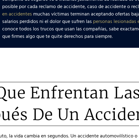
posible por cada reclamo de accidente, caso de accidente o rec
en accidentes
muchas víctimas terminan aceptando ofertas bajas
salarios perdidos ni el dolor que sufren las
personas lesionadas 
conoce todos los trucos que usan las compañías, sabe exactame
que firmes algo que te quite derechos para siempre.
Que Enfrentan Las
ués De Un Accide
auto, la vida cambia en segundos. Un accidente automovilístico o