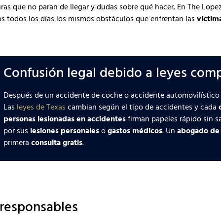
turas que no paran de llegar y dudas sobre qué hacer. En The Lop
s todos los días los mismos obstáculos que enfrentan las
víctim
Confusión legal debido a leyes comp
Después de un accidente de coche o accidente automovilístico 
Las
leyes de Texas
cambian según el tipo de accidentes y cada
personas lesionadas en accidentes
firman papeles rápido sin 
por sus
lesiones personales
o
gastos médicos
. Un
abogado de 
primera
consulta gratis
.
 responsables