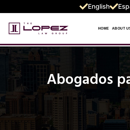
English
Esp
HOME
ABOUT U
Abogados pa