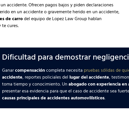
 un accidente. Ofrecen pagos bajos y piden declaraciones
herido en un accidente o gravemente herido en un accidente,
es de carro
del equipo de Lopez Law Group hablan
 te cures.
Dificultad para demostrar negligenc
Ganar
compensación
completa necesita
pruebas sólidas de qui
accidente
, reportes policiales del
lugar del accidente
, testimon
toma tiempo y conocimiento. Un
abogado con experiencia en 
presentar esa evidencia para que el caso de accidente sea fuerte,
causas principales de accidentes automovilísticos
.