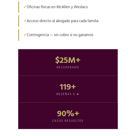
Oficinas físicas en McAllen y Weslaco
Acceso directo al abogado para cada familia
Contingencia — sin cobro si no ganamos
$25M+
RECUPERADO
119+
RESEÑAS 5 ★
90%+
CASOS RESUELTOS