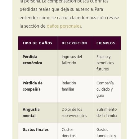
la persona. La compensación busca cubrir las
pérdidas reales que deja su ausencia. Para
entender cómo se calcula la indemnización revise
la sección de
daños personales
.
TIPO DE DAÑOS
DESCRIPCIÓN
EJEMPLOS
RANGO
Pérdida
Ingresos del
Salario y
Variabl
económica
fallecido
beneficios
futuros
Pérdida de
Relación
Compañía,
Variabl
compañía
familiar
cuidado y
guía
Angustia
Dolor de los
Sufrimiento
Variabl
mental
sobrevivientes
de la familia
Gastos finales
Costos
Gastos
Variabl
directos
funerarios y