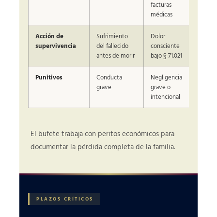
facturas
médicas
Acción de
Sufrimiento
Dolor
Variabl
supervivencia
del fallecido
consciente
antes de morir
bajo § 71.021
Punitivos
Conducta
Negligencia
Limitad
grave
grave o
de Texa
intencional
El bufete trabaja con peritos económicos para
documentar la pérdida completa de la familia.
PLAZOS CRÍTICOS