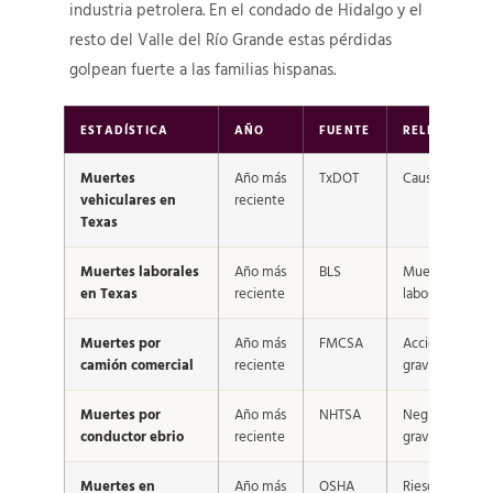
industria petrolera. En el condado de Hidalgo y el
resto del Valle del Río Grande estas pérdidas
golpean fuerte a las familias hispanas.
ESTADÍSTICA
AÑO
FUENTE
RELEVANCIA
Muertes
Año más
TxDOT
Causa común
vehiculares en
reciente
Texas
Muertes laborales
Año más
BLS
Muerte
en Texas
reciente
laboral
Muertes por
Año más
FMCSA
Accidentes
camión comercial
reciente
graves
Muertes por
Año más
NHTSA
Negligencia
conductor ebrio
reciente
grave
Muertes en
Año más
OSHA
Riesgo laboral