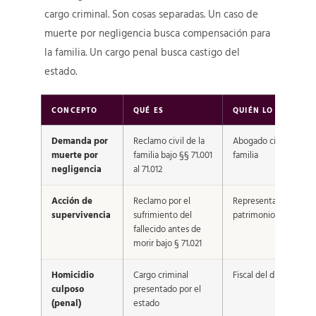
cargo criminal. Son cosas separadas. Un caso de
muerte por negligencia busca compensación para
la familia. Un cargo penal busca castigo del
estado.
CONCEPTO
QUÉ ES
QUIÉN LO MANEJA
Demanda por
Reclamo civil de la
Abogado civil y la
muerte por
familia bajo §§ 71.001
familia
negligencia
al 71.012
Acción de
Reclamo por el
Representante del
supervivencia
sufrimiento del
patrimonio
fallecido antes de
morir bajo § 71.021
Homicidio
Cargo criminal
Fiscal del distrito
culposo
presentado por el
(penal)
estado