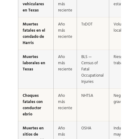
vehiculares
más
estatal
en Texas
reciente
Muertes
Año
TxDOT
Volumen
fatales en el
más
local Houston
condado de
reciente
Harris
Muertes
Año
BLS —
Riesgo en
laborales en
más
Census of
trabajo
Texas
reciente
Fatal
Occupational
Injuries
Choques
Año
NHTSA
Negligencia
fatales con
más
grave
conductor
reciente
ebrio
Muertes en
Año
OSHA
Industria de
sitios de
más
mayor riesgo