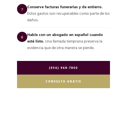
Conserve facturas funerarias y de entierro.
7
Estos gastos son recuperables como parte de los
daños.
Hable con un abogado en español cuando
8
esté listo.
Una llamada temprana preserva la
evidencia que de otra manera se pierde.
(956) 968-7800
CONSULTA GRATIS