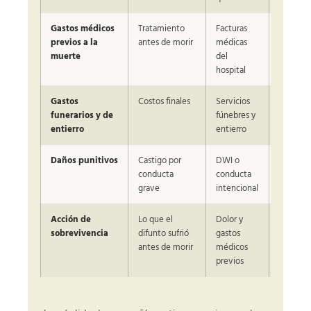
Gastos médicos
Tratamiento
Facturas
Patrimon
previos a la
antes de morir
médicas
difunto
muerte
del
hospital
Gastos
Costos finales
Servicios
Familia 
funerarios y de
fúnebres y
patrimo
entierro
entierro
Daños punitivos
Castigo por
DWI o
Limitado
conducta
conducta
ley § 41
grave
intencional
Acción de
Lo que el
Dolor y
Patrimon
sobrevivencia
difunto sufrió
gastos
difunto
antes de morir
médicos
previos