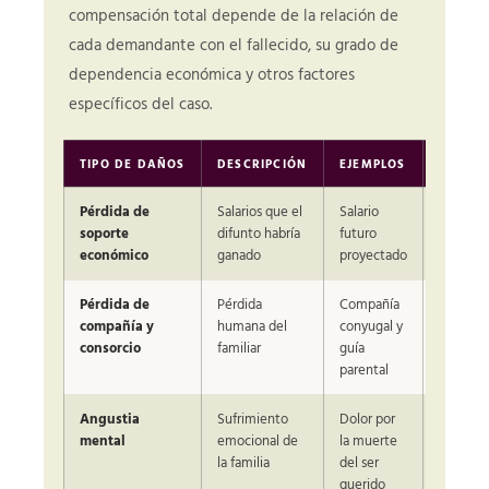
compensación total depende de la relación de
cada demandante con el fallecido, su grado de
dependencia económica y otros factores
específicos del caso.
TIPO DE DAÑOS
DESCRIPCIÓN
EJEMPLOS
QUIÉN 
Pérdida de
Salarios que el
Salario
Cónyuge,
soporte
difunto habría
futuro
padres
económico
ganado
proyectado
dependi
Pérdida de
Pérdida
Compañía
Cónyuge
compañía y
humana del
conyugal y
hijos
consorcio
familiar
guía
parental
Angustia
Sufrimiento
Dolor por
Familia
mental
emocional de
la muerte
inmedia
la familia
del ser
querido