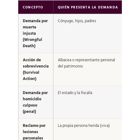
CONCEPTO
QUIÉN PRESENTA LA DEMANDA
QUÉ C
Demanda por
Cónyuge, hijos, padres
Pérdida
muerte
familia 
injusta
muerte 
(Wrongful
querid
Death)
Acción de
Albacea o representante personal
Lo que 
sobrevivencia
del patrimonio
fallecid
(Survival
antes d
Action)
Demanda por
El estado y la fiscalía
Castigo
homicidio
respon
culposo
(penal)
Reclamo por
La propia persona herida (viva)
Las les
lesiones
sufrió
personales