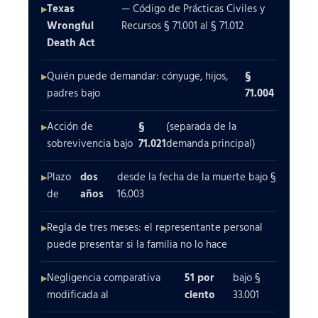
Texas
— Código de Prácticas Civiles y
Wrongful
Recursos § 71.001 al § 71.012
Death Act
Quién puede demandar: cónyuge, hijos,
§
padres bajo
71.004
Acción de
§
(separada de la
sobrevivencia bajo
71.021
demanda principal)
Plazo
dos
desde la fecha de la muerte bajo §
de
años
16.003
Regla de tres meses: el representante personal
puede presentar si la familia no lo hace
Negligencia comparativa
51 por
bajo §
modificada al
ciento
33.001