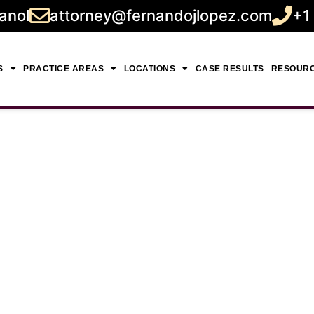
anol
attorney@fernandojlopez.com
+1
S
PRACTICE AREAS
LOCATIONS
CASE RESULTS
RESOUR
e Accidentes
8 Ruedas en T