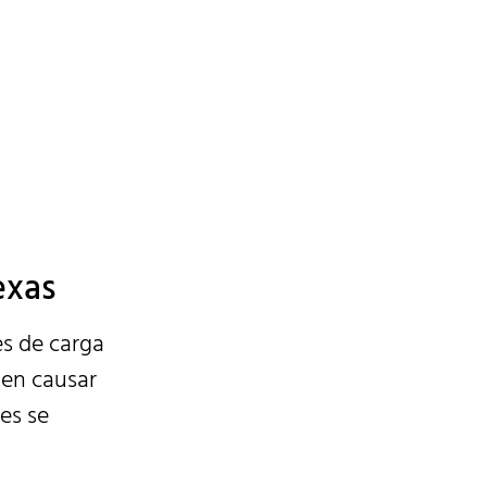
n su
exas
s de carga
len causar
es se