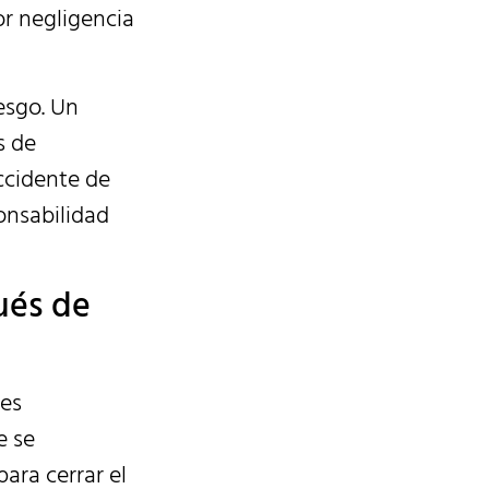
r negligencia
esgo. Un
s de
ccidente de
onsabilidad
ués de
nes
e se
ara cerrar el