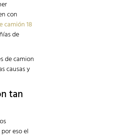
ner
en con
e camión 18
ñías de
es de camion
las causas y
on tan
tos
por eso el