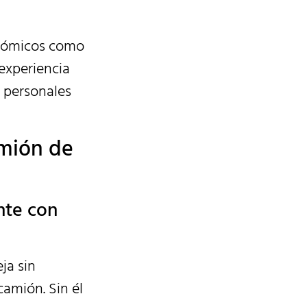
onómicos como
 experiencia
 personales
amión de
nte con
ja sin
camión. Sin él