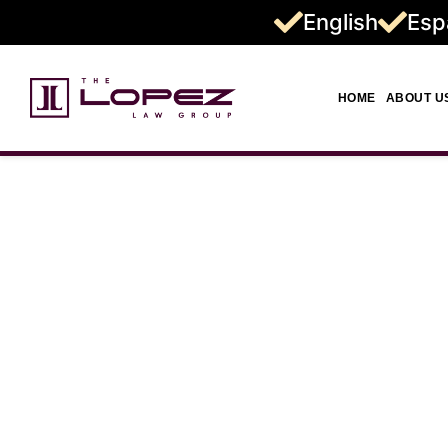
English
Esp
HOME
ABOUT U
Abogado d
Camión de 1