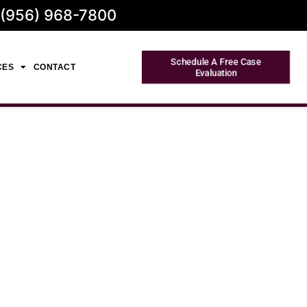
 (956) 968-7800
Schedule A Free Case
CES
CONTACT
Evaluation
 de
exas: