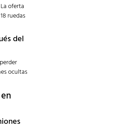
 La oferta
 18 ruedas
ués del
 perder
nes ocultas
 en
miones