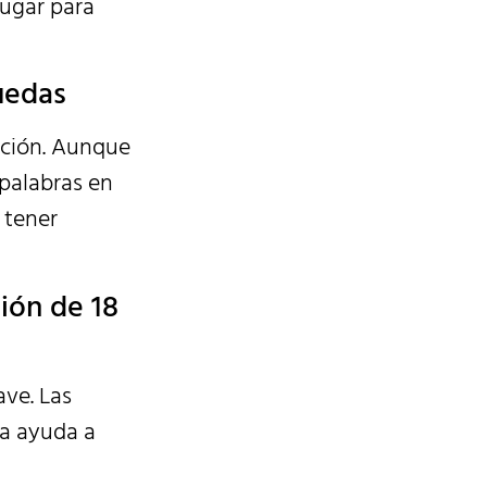
lugar para
ruedas
mación. Aunque
 palabras en
 tener
ión de 18
ve. Las
ía ayuda a