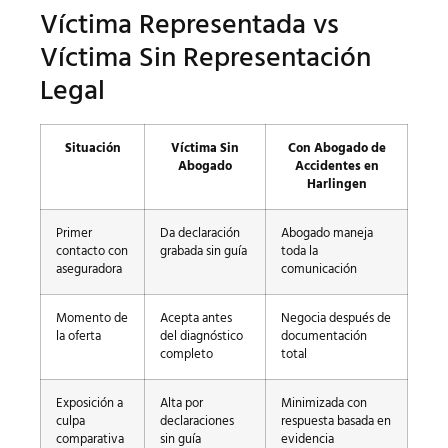
Víctima Representada vs
Víctima Sin Representación
Legal
Situación
Víctima Sin
Con Abogado de
Abogado
Accidentes en
Harlingen
Primer
Da declaración
Abogado maneja
contacto con
grabada sin guía
toda la
aseguradora
comunicación
Momento de
Acepta antes
Negocia después de
la oferta
del diagnóstico
documentación
completo
total
Exposición a
Alta por
Minimizada con
culpa
declaraciones
respuesta basada en
comparativa
sin guía
evidencia