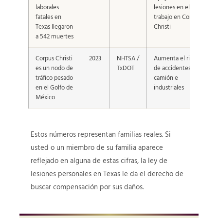
laborales
lesiones en el
fatales en
trabajo en Corpus
Texas llegaron
Christi
a 542 muertes
Corpus Christi
2023
NHTSA /
Aumenta el riesgo
es un nodo de
TxDOT
de accidentes de
tráfico pesado
camión e
en el Golfo de
industriales
México
Estos números representan familias reales. Si
usted o un miembro de su familia aparece
reflejado en alguna de estas cifras, la ley de
lesiones personales en Texas le da el derecho de
buscar compensación por sus daños.