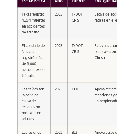
ESTADÍSTICA
AÑO
FUENTE
POR QUÉ IMPORTA
Texas registró
2023
TxDOT
Escala de accidentes
4,284 muertes
CRIS
fatales en el estado
en accidentes
de tránsito
El condado de
2023
TxDOT
Relevancia directa
Nueces
CRIS
para casos en Corpus
registró más
Christi
de 5,000
accidentes de
tránsito
Las caídas son
2023
CDC
Apoya reclamos por
la principal
resbalones y caídas
causa de
en propiedades
lesiones no
mortales en
adultos
Las lesiones
2022
BLS
Apoya casos de