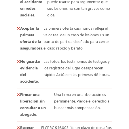
el accidente
puede usarse para argumentar que
en redes
sus lesiones no son tan graves como
sociales.
dice.
Aceptar la
La primera oferta casi nunca refleja el
primera
valor real de un caso de lesiones. Es un
oferta de la
punto de partida diseñado para cerrar
aseguradora.
el caso rápido y barato.
No guardar
Las fotos, los testimonios de testigos y
evidencia
los registros del lugar desaparecen
del
rápido. Actúe en las primeras 48 horas.
accidente.
Firmar una
Una firma en una liberación es
liberación sin
permanente. Pierde el derecho a
consultar a un
buscar más compensación.
abogado.
Esperar
El CPRC § 16.003 fija un plazo de dos años