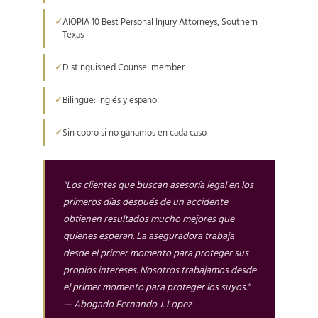
AIOPIA 10 Best Personal Injury Attorneys, Southern
Texas
Distinguished Counsel member
Bilingüe: inglés y español
Sin cobro si no ganamos en cada caso
"Los clientes que buscan asesoría legal en los
primeros días después de un accidente
obtienen resultados mucho mejores que
quienes esperan. La aseguradora trabaja
desde el primer momento para proteger sus
propios intereses. Nosotros trabajamos desde
el primer momento para proteger los suyos."
— Abogado Fernando J. Lopez