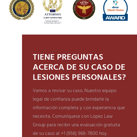
TIENE PREGUNTAS
ACERCA DE SU CASO DE
LESIONES PERSONALES?
Vamos a revisar su caso. Nuestro equipo
legal de confianza puede brindarle la
información completa y con experiencia que
necesita. Comuníquese con Lopez Law
Group para recibir una evaluación gratuita
de su caso al +1 (956) 968-7800 hoy.