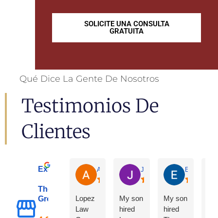
SOLICITE UNA CONSULTA
GRATUITA
Qué Dice La Gente De Nosotros
Testimonios De
Clientes
Excellent
Adrian De La Torre
Joe De Anda
Eloisa Mart
The Lopez Law
Lopez
My son
My son
Group
Law
hired
hired